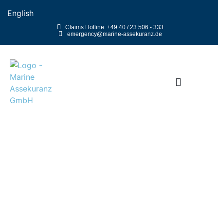
English
Claims Hotline: +49 40 / 23 506 - 333
emergency@marine-assekuranz.de