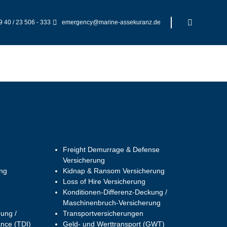
9 40 / 23 506 - 333
emergency@marine-assekuranz.de
Portfolio
Karriere
Service
Kontakt
Freight Demurrage & Defense
Versicherung
ung
Kidnap & Ransom Versicherung
Loss of Hire Versicherung
Konditionen-Differenz-Deckung /
Maschinenbruch-Versicherung
rung /
Transportversicherungen
ance (TDI)
Geld- und Werttransport (GWT)