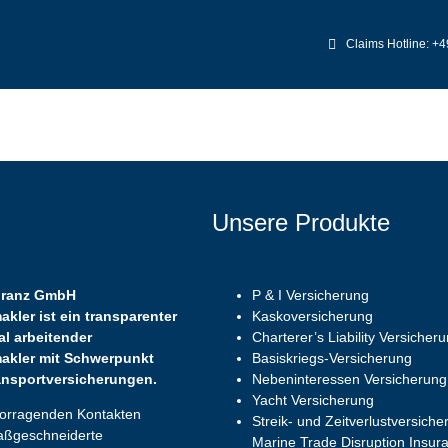
Claims Hotline: +4
Home
Über uns
Unsere Produkte
uranz GmbH
P & I Versicherung
kler ist ein transparenter
Kaskoversicherung
al arbeitender
Charterer’s Liability Versicher
akler mit Schwerpunkt
Basiskriegs-Versicherung
ansportversicherungen.
Nebeninteressen Versicherung
Yacht Versicherung
vorragenden Kontakten
Streik- und Zeitverlustversiche
maßgeschneiderte
Marine Trade Disruption Insur